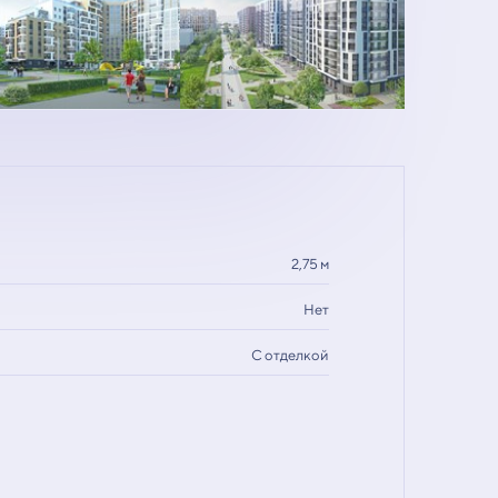
2,75 м
Нет
С отделкой