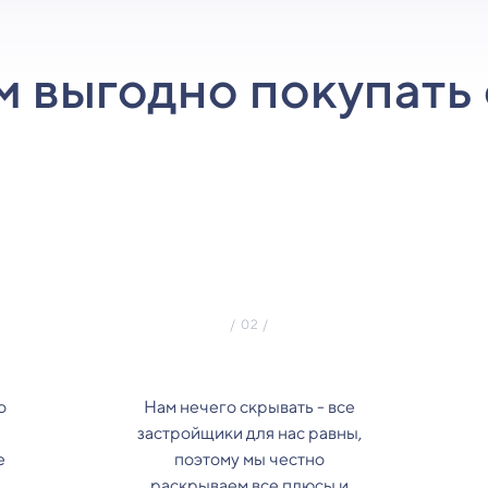
м выгодно покупать 
о
Нам нечего скрывать - все
застройщики для нас равны,
е
поэтому мы честно
з
раскрываем все плюсы и