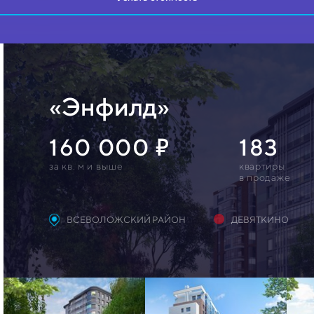
«Энфилд»
160 000
183
за кв. м и выше
квартиры
в продаже
ВСЕВОЛОЖСКИЙ РАЙОН
ДЕВЯТКИНО