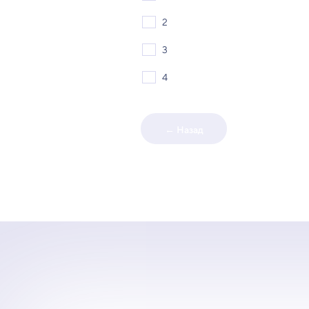
2
3
4
← Назад