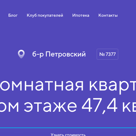
Блог
Клуб покупателей
Ипотека
Контакты
б-р Петровский
№ 7377
омнатная кварт
ом
этаже
47,4 к
Узнать стоимость