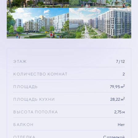
ЭТАЖ
7 / 12
КОЛИЧЕСТВО КОМНАТ
2
2
ПЛОЩАДЬ
79,95 м
2
ПЛОЩАДЬ КУХНИ
28,22 м
ВЫСОТА ПОТОЛКА
2,75 м
БАЛКОН
Нет
ОТДЕЛКА
С отделкой