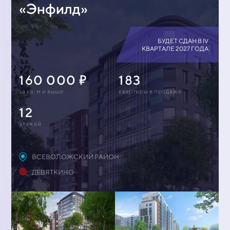
«Энфилд»
БУДЕТ СДАН В IV
КВАРТАЛЕ 2027 ГОДА
160 000
183
за кв. м и выше
квартиры в продаже
12
этажей
ВСЕВОЛОЖСКИЙ РАЙОН
ДЕВЯТКИНО