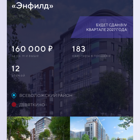
«Энфилд»
БУДЕТ СДАН В IV
КВАРТАЛЕ 2027 ГОДА
160 000
183
за кв. м и выше
квартиры в продаже
12
этажей
ВСЕВОЛОЖСКИЙ РАЙОН
ДЕВЯТКИНО