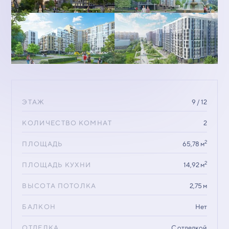
ЭТАЖ
9 / 12
КОЛИЧЕСТВО КОМНАТ
2
2
ПЛОЩАДЬ
65,78 м
2
ПЛОЩАДЬ КУХНИ
14,92 м
ВЫСОТА ПОТОЛКА
2,75 м
БАЛКОН
Нет
ОТДЕЛКА
С отделкой