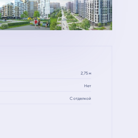
2,75 м
Нет
С отделкой