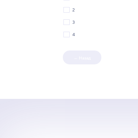
2
3
4
← Назад