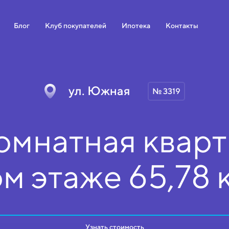
Блог
Клуб покупателей
Ипотека
Контакты
ул. Южная
№ 3319
омнатная кварт
ом
этаже
65,78 
Узнать стоимость