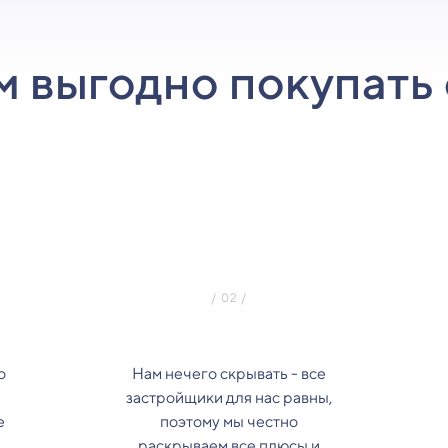
м выгодно покупать 
о
Нам нечего скрывать - все
застройщики для нас равны,
е
поэтому мы честно
з
раскрываем все плюсы и