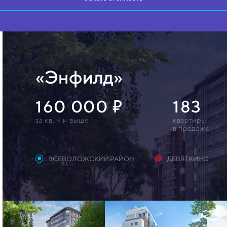
«Энфилд»
160 000
183
за кв. м и выше
квартиры
в продаже
ВСЕВОЛОЖСКИЙ РАЙОН
ДЕВЯТКИНО