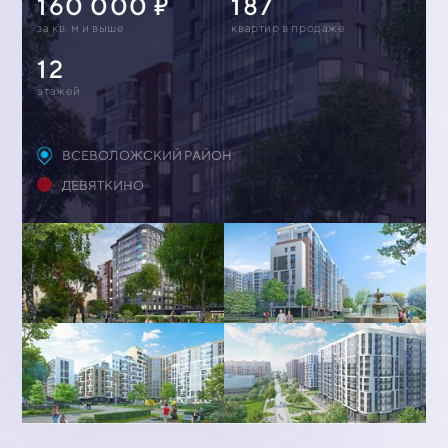
160 000
187
за кв. м и выше
квартир в продаже
12
этажей
ВСЕВОЛОЖСКИЙ РАЙОН
ДЕВЯТКИНО