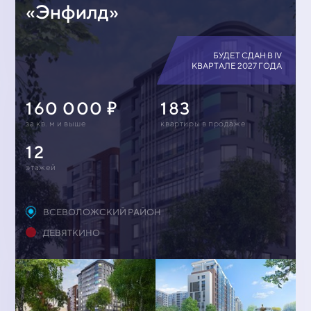
«Энфилд»
БУДЕТ СДАН В IV
КВАРТАЛЕ 2027 ГОДА
160 000
183
за кв. м и выше
квартиры в продаже
12
этажей
ВСЕВОЛОЖСКИЙ РАЙОН
ДЕВЯТКИНО