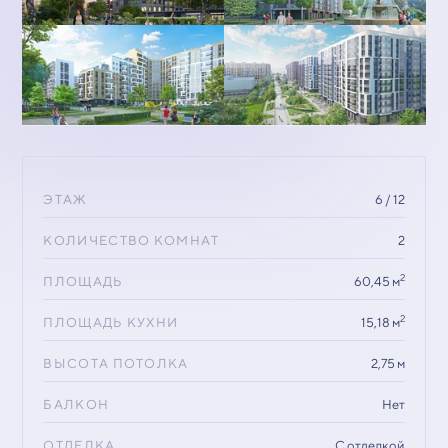
ЭТАЖ
6 / 12
КОЛИЧЕСТВО КОМНАТ
2
2
ПЛОЩАДЬ
60,45 м
2
ПЛОЩАДЬ КУХНИ
15,18 м
ВЫСОТА ПОТОЛКА
2,75 м
БАЛКОН
Нет
ОТДЕЛКА
С отделкой