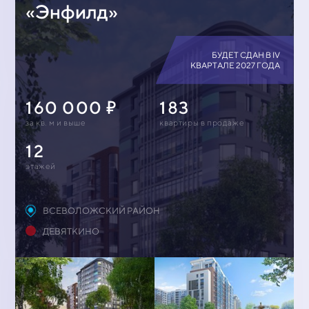
«Энфилд»
БУДЕТ СДАН В IV
КВАРТАЛЕ 2027 ГОДА
160 000
183
за кв. м и выше
квартиры в продаже
12
этажей
ВСЕВОЛОЖСКИЙ РАЙОН
ДЕВЯТКИНО