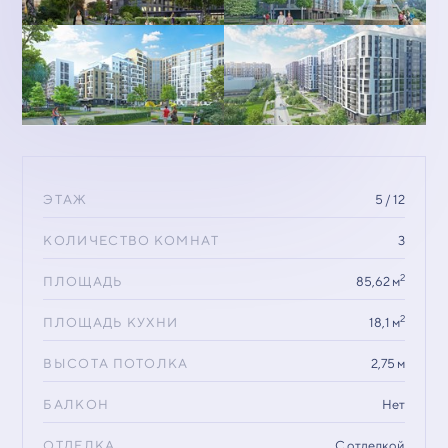
ЭТАЖ
5 / 12
КОЛИЧЕСТВО КОМНАТ
3
2
ПЛОЩАДЬ
85,62 м
2
ПЛОЩАДЬ КУХНИ
18,1 м
ВЫСОТА ПОТОЛКА
2,75 м
БАЛКОН
Нет
ОТДЕЛКА
С отделкой