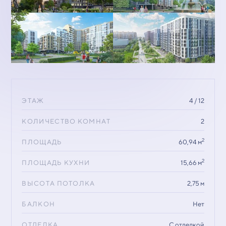
ЭТАЖ
4 / 12
КОЛИЧЕСТВО КОМНАТ
2
2
ПЛОЩАДЬ
60,94 м
2
ПЛОЩАДЬ КУХНИ
15,66 м
ВЫСОТА ПОТОЛКА
2,75 м
БАЛКОН
Нет
ОТДЕЛКА
С отделкой