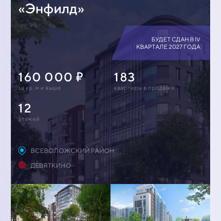
«Энфилд»
БУДЕТ СДАН В IV
КВАРТАЛЕ 2027 ГОДА
160 000
183
за кв. м и выше
квартиры в продаже
12
этажей
ВСЕВОЛОЖСКИЙ РАЙОН
ДЕВЯТКИНО