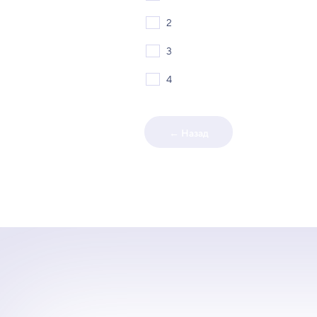
2
3
4
← Назад