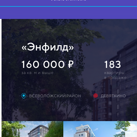
«Энфилд»
160 000
183
за кв. м и выше
квартиры
в продаже
ВСЕВОЛОЖСКИЙ РАЙОН
ДЕВЯТКИНО