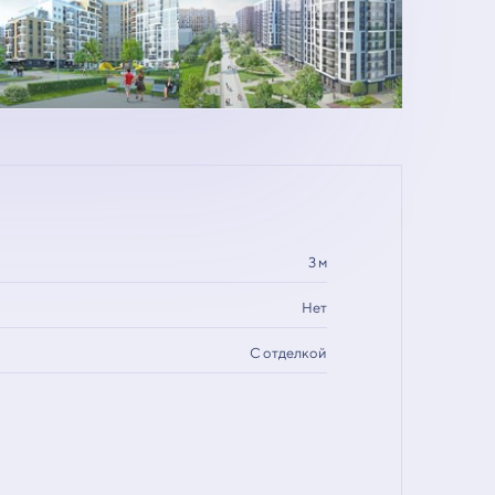
3 м
Нет
С отделкой