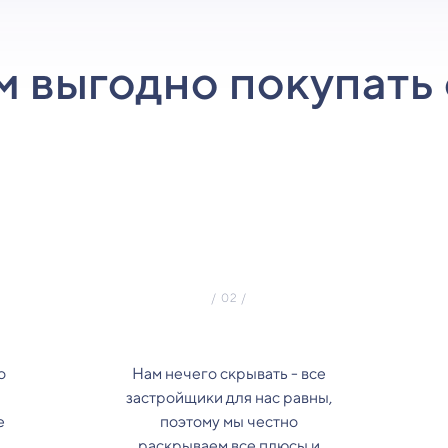
м выгодно покупать 
о
Нам нечего скрывать - все
застройщики для нас равны,
е
поэтому мы честно
з
раскрываем все плюсы и